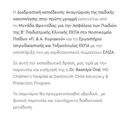
Η
Διαδραστική εκπαίδευση: Αναγνώριση της παιδικής
κακοποίησης στην πρώτη γραμμή
εκπονείται από
τη
Μονάδα Φροντίδας για την Ασφάλεια των Παιδιών
της Β’ Παιδιατρικής Κλινικής ΕΚΠΑ στο Νοσοκομείο
Παίδων «Π. & Α. Κυριακού»
και το
Εργαστήριο
Ιατροδικαστικής και Τοξικολογίας ΕΚΠΑ
με την
υποστήριξη του μη κερδοσκοπικού σωματείου
ΕΛΙΖΑ
.
Σε αυτή την εκπαιδευτική δράση, μας τιμά με την
παρουσία και εισήγησή της η
Dr. Resmiye Oral
, MD
Children’s Hospital at Dartmouth Child Advocacy &
Protection Program.
Το σεμινάριο θα πραγματοποιηθεί υβριδικά , με
φυσική παρουσία και ταυτόχρονη διαδικτυακή
μετάδοση.