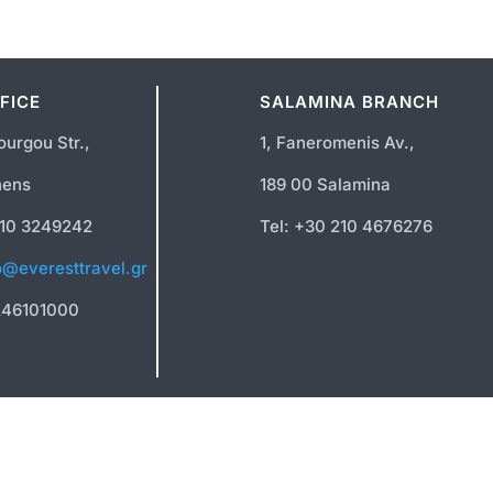
FICE
SALAMINA BRANCH
ourgou Str.,
1, Faneromenis Av.,
hens
189 00 Salamina
210 3249242
Tel: +30 210 4676276
o@everesttravel.gr
246101000