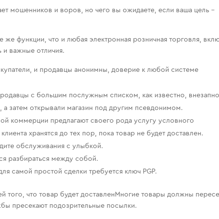
т мошенников и воров, но чего вы ожидаете, если ваша цель –
 же функции, что и любая электронная розничная торговля, вкл
 и важные отличия.
покупатели, и продавцы анонимны, доверие к любой системе
 продавцы с большим послужным списком, как известно, внезапн
, а затем открывали магазин под другим псевдонимом.
ой коммерции предлагают своего рода услугу условного
клиента хранятся до тех пор, пока товар не будет доставлен.
ждите обслуживания с улыбкой.
ся разбираться между собой.
ля самой простой сделки требуется ключ PGP.
ей того, что товар будет доставленМногие товары должны перес
бы пресекают подозрительные посылки.