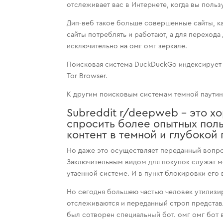
отслеживает вас в Интернете, когда вы польз
Дип-веб такое больше совершенные сайты, к
сайты потреблять и работают, а для перехода
исключительно на омг омг зеркале.
Поисковая система DuckDuckGo индексирует 
Tor Browser.
К другим поисковым системам темной паутины о
Subreddit r/deepweb – это х
спросить более опытных поль
контент в темной и глубокой 
Но даже это осуществляет переданный вопр
Заключительным видом для покупок служат 
утаенной системе. И в пункт блокировки его
Но сегодня большею частью человек утилизир
отслеживаются и переданный строп представ
был сотворен специальный бот. омг омг бо