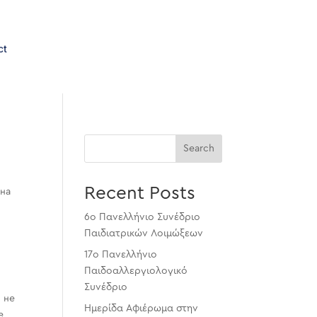
ct
Search
Recent Posts
 на
6ο Πανελλήνιο Συνέδριο
Παιδιατρικών Λοιμώξεων
17ο Πανελλήνιο
Παιδοαλλεργιολογικό
Συνέδριο
 не
Ημερίδα Αφιέρωμα στην
е