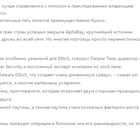
 лучше справляются с поиском и преследованием владельцев
уги.
чительные пять полетов преимущественно бурно.
з трех стран успешно закрыла AlphaBay, крупнейший источник
о дрожь во всей сети. Но многие торговцы просто переместились
 ее особенно уязвимой для DDoS, говорит Патрик Тике, директор
r Security и постоянный эксперт компании по этой теме.
ежать DDoS, что создает очень динамичную среду», – сказал он.
уется, и многие материалы устарели».
оину, криптовалюте, которая позволяет двум сторонам проводить
друга.
мной паутины, а темная паутина стала основным фактором роста
ины проводят операции в биткоине или его разновидности, но эт