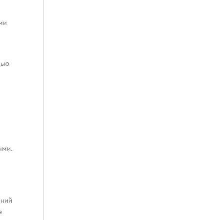
ми
щью
ыми.
ений
е