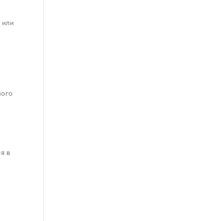
 или
ного
я в