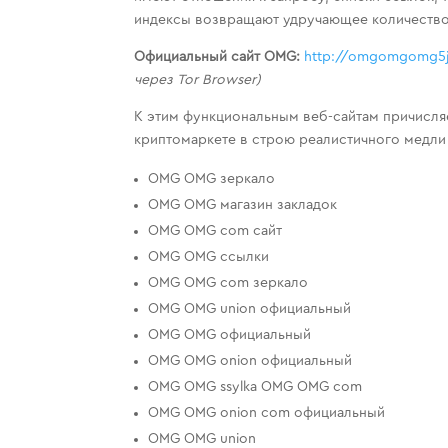
индексы возвращают удручающее количество
Официальный сайт OMG:
http://omgomgomg5j
через Tor Browser)
К этим функциональным веб-сайтам причисляе
криптомаркете в строю реалистичного медли
OMG OMG зеркало
OMG OMG магазин закладок
OMG OMG com сайт
OMG OMG ссылки
OMG OMG com зеркало
OMG OMG union официальный
OMG OMG официальный
OMG OMG onion официальный
OMG OMG ssylka OMG OMG com
OMG OMG onion com официальный
OMG OMG union