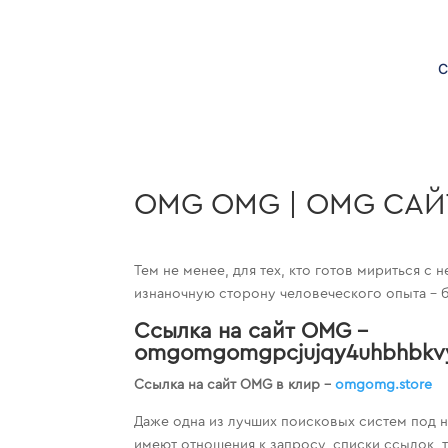
C
OMG OMG | OMG САЙ
Тем не менее, для тех, кто готов мириться с
изнаночную сторону человеческого опыта – б
Ссылка на сайт OMG –
omgomgomgpcjujqy4uhbhbkvy
Ссылка на сайт OMG в клир –
omgomg.store
Даже одна из лучших поисковых систем под н
имеют отношения к запросу, списки ссылок, т