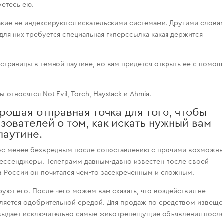
уетесь ею.
акие не индексируются искательскими системами. Другими слова
 для них требуется специальная гиперссылка какая держится
страницы в темной паутине, но вам придется открыть ее с помо
тносятся Not Evil, Torch, Haystack и Ahmia.
орошая отправная точка для того, чтобы
зователей о том, как искать нужный вам
паутине.
ос менее безвредным после сопоставлению с прочими возможн
мессенджеры. Телеграмм давным-давно известен после своей
 в России он почитался чем-то засекреченным и сложным.
уют его. После чего можем вам сказать, что воздействия не
ляется одобрительной средой. Для продаж по средством извещ
т выдает исключительно самые животрепещущие объявления посл