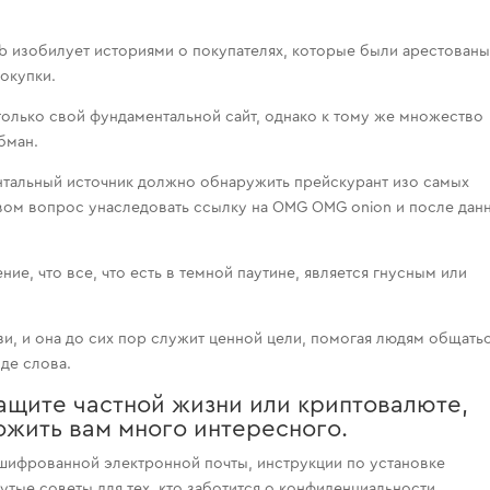
b изобилует историями о покупателях, которые были арестованы
окупки.
столько свой фундаментальной сайт, однако к тому же множество
бман.
нтальный источник должно обнаружить прейскурант изо самых
вом вопрос унаследовать ссылку на OMG OMG onion и после дан
ие, что все, что есть в темной паутине, является гнусным или
зи, и она до сих пор служит ценной цели, помогая людям общатьс
де слова.
 защите частной жизни или криптовалюте,
ожить вам много интересного.
ашифрованной электронной почты, инструкции по установке
ые советы для тех, кто заботится о конфиденциальности.