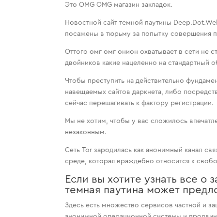
Это OMG OMG магазин закладок.
Новостной сайт темной паутины Deep.Dot.We
посажены в тюрьму за попытку совершения п
Оттого омг омг онион охватывает в сети не 
двойников какие нацеленно на стандартный о
Чтобы преступить на действительно фундаме
навещаемых сайтов даркнета, либо посредст
сейчас перешагивать к фактору регистрации.
Мы не хотим, чтобы у вас сложилось впечатлен
незаконным.
Сеть Tor зародилась как анонимный канал свя
среде, которая враждебно относится к свобо
Если вы хотите узнать все о
темная паутина может предл
Здесь есть множество сервисов частной и з
анонимной операционной системы и продвинут