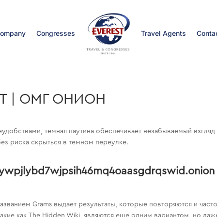
ompany
Congresses
Travel Agents
Conta
Т | ОМГ ОНИОН
 неудобствами, темная паутина обеспечивает незабываемый взгляд
ез риска скрыться в темном переулке.
wpjlybd7wjpsih46mq4oaasgdrqswid.onion
азванием Grams выдает результаты, которые повторяются и часто
акие как The Hidden Wiki, являются еще одним вариантом, но даж