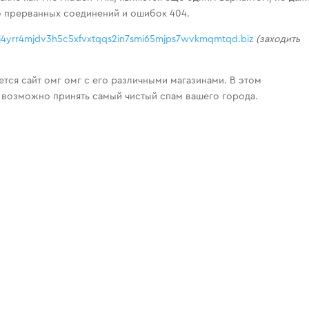
 прерванных соединений и ошибок 404.
4yrr4mjdv3h5c5xfvxtqqs2in7smi65mjps7wvkmqmtqd.biz
(заходить
тся сайт омг омг с его различными магазинами. В этом
 возможно принять самый чистый спам вашего города.