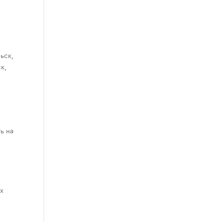
ьск,
к,
ь на
х