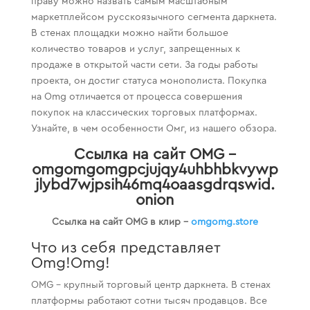
праву можно назвать самым масштабным
маркетплейсом русскоязычного сегмента даркнета.
В стенах площадки можно найти большое
количество товаров и услуг, запрещенных к
продаже в открытой части сети. За годы работы
проекта, он достиг статуса монополиста. Покупка
на Omg отличается от процесса совершения
покупок на классических торговых платформах.
Узнайте, в чем особенности Омг, из нашего обзора.
Ссылка на сайт OMG –
omgomgomgpcjujqy4uhbhbkvywp
jlybd7wjpsih46mq4oaasgdrqswid.
onion
Ссылка на сайт OMG в клир –
omgomg.store
Что из себя представляет
Omg!Omg!
OMG – крупный торговый центр даркнета. В стенах
платформы работают сотни тысяч продавцов. Все