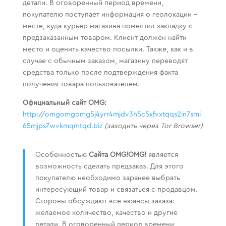
детали. В оговоренный период времени,
покупателю поступает информация о геолокации –
месте, куда курьер магазина поместил закладку с
предзаказанным товаром. Клиент должен найти
место и оценить качество посылки. Также, как и в
случае с обычным заказом, магазину переводят
средства только после подтверждения факта
получения товара пользователем.
Официальный сайт OMG:
http://omgomgomg5j4yrr4mjdv3h5c5xfvxtqqs2in7smi
65mjps7wvkmqmtqd.biz
(заходить через Tor Browser)
Особенностью
Сайта OMG!OMG!
является
возможность сделать предзаказ. Для этого
покупателю необходимо заранее выбрать
интересующий товар и связаться с продавцом.
Стороны обсуждают все нюансы заказа:
желаемое количество, качество и другие
детали. В оговоренный период времени,