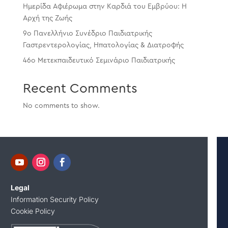
Ημερίδα Αφιέρωμα στην Καρδιά του Εμβρύου: Η
Αρχή της Ζωής
9o Πανελλήνιο Συνέδριο Παιδιατρικής
Γαστρεντερολογίας, Ηπατολογίας & Διατροφής
46o Μετεκπαιδευτικό Σεμινάριο Παιδιατρικής
Recent Comments
No comments to show.
Legal
Information Security Policy
Cookie Policy